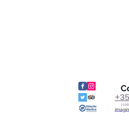
C
+3
(coû
imagi
Envoyer