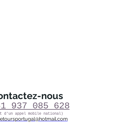
ontactez-nous
51 937 085 628
t d'un appel mobile national)
netoursportugal@hotmail.com